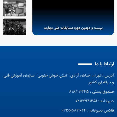
بیست و دومین دوره مسابقات ملی مهارت
مسابقات بین 
ارتباط با ما
اینفو مسابقات ملی و جهانی مهارت
اینفو ر
آمار و اطلاعات مسابقات ملی مهارت و حضور
آدرس : تهران -خیابان آزادی - نبش خوش جنوبی - سازمان آموزش فنی
ادی
ایران در مسابقات جهانی مهارت
الزامات 
و حرفه ای کشور
صندوق پستی : 818/13445
دبیرخانه : 02166941251
فاکس دبیرخانه : 02166583644