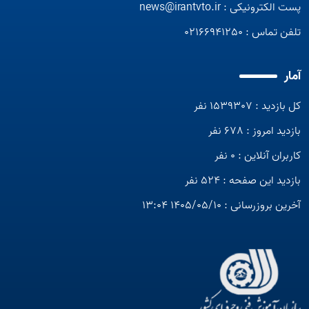
پست الکترونیکی :
news@irantvto.ir
تلفن تماس :
02166941250
آمار
کل بازدید : 1539307 نفر
بازدید امروز : 678 نفر
کاربران آنلاین : 0 نفر
بازدید این صفحه : 524 نفر
آخرین بروزرسانی : 1405/05/10 13:04