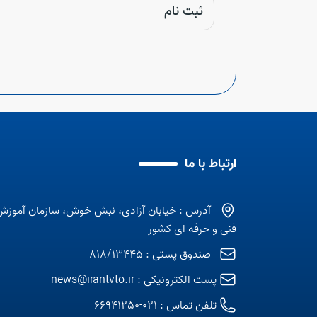
ثبت نام
ارتباط با ما
آدرس : خیابان آزادی، نبش خوش، سازمان آموزش
فنی و حرفه ای کشور
صندوق پستی : 818/13445
پست الکترونیکی :
news@irantvto.ir
تلفن تماس :
021-66941250