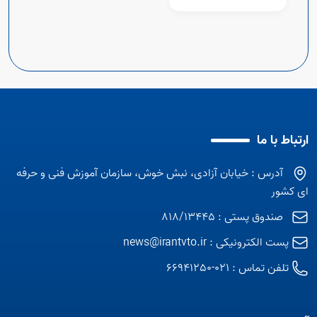
دوره مسابقات
ملی‌مهارت در دانشگاه
تهران
ارتباط با ما
آدرس : خیابان آزادی، نبش خوش، سازمان آموزش فنی و حرفه
ای کشور
صندوق پستی : 818/13445
پست الکترونیکی :
news@irantvto.ir
تلفن تماس :
021-66941250