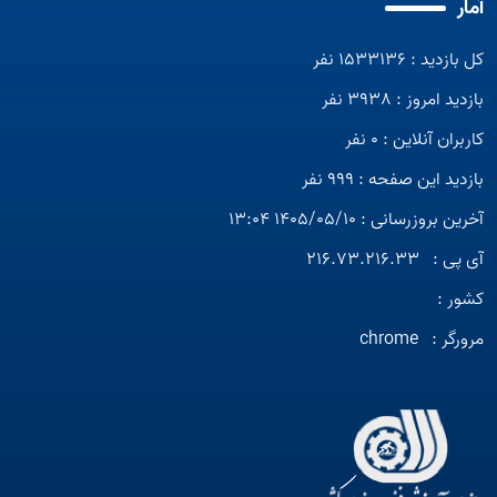
آمار
کل بازدید : 1533136 نفر
بازدید امروز : 3938 نفر
کاربران آنلاین : 0 نفر
بازدید این صفحه : 999 نفر
آخرین بروزرسانی : 1405/05/10 13:04
آی پی :
216.73.216.33
کشور :
مرورگر :
chrome