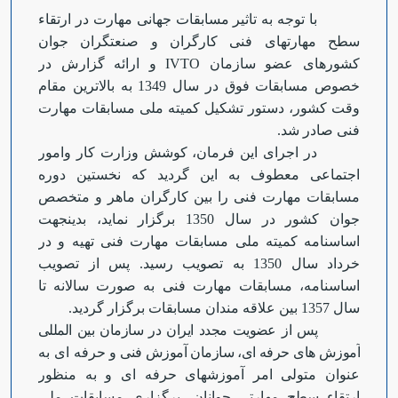
Open s
با توجه به تاثیر مسابقات جهانی مهارت در ارتقاء
سطح مهارتهای فنی کارگران و صنعتگران جوان
Open s
کشورهای عضو سازمان
IVTO
و ارائه گزارش در
خصوص مسابقات فوق در سال 1349 به بالاترین مقام
وقت کشور
،
دستور تشکیل کمیته ملی مسابقات مهارت
Open s
فنی صادر شد
.
در اجرای این فرمان
،
کوشش وزارت کار وامور
Open s
اجتماعی معطوف به این گردید که نخستین دوره
مسابقات مهارت فنی را بین کارگران ماهر و متخصص
جوان کشور در سال 1350 برگزار نماید
،
بدینجهت
اساسنامه کمیته ملی مسابقات مهارت فنی تهیه و در
خرداد سال 1350 به تصویب رسید. پس از تصویب
اساسنامه
،
مسابقات مهارت فنی به صورت سالانه تا
سال 1357 بین علاقه مندان مسابقات برگزار گردید.
پس از عضویت مجدد ایران در سازمان بین المللی
آموزش های حرفه ای
،
سازمان آموزش فنی و
حرفه ای به
عنوان متولی امر آموزشهای حرفه ای و به منظور
ارتقاء سطح مهارتی جوانان
،
برگزاری مسابقات ملی