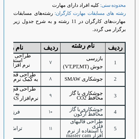
محدوده سنی:
کلیه افراد دارای مهارت
رشته های مسابقات مهارت کارگران
:
رشته‌های مسابقات
مهارت‌های کارگران در 11 رشته و به شرح جدول زیر
برگزار می گردد.
نام رشته
ردیف
ردیف
نام رشته
طراحی سازه ها
بازرسی
استفاده از
7
1
نرم افزار
ABS
جوش
(VT,PT,MT)
طراحی قطعات ص
8
2
جوشکاری
SMAW
به کمک نرم افزار
طراحی قطعات ص
جوشکاری با گاز
به کمک
9
3
محافظ
CO2
نرم‌افزار
DWORKS
جوشکاری با گاز
10
4
فرز cnc
محافظ آرگون
طراحی قالبهای
فلزی
11
تراش cnc
5
با استفاده از نرم
افزار master cam