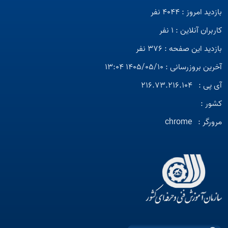
بازدید امروز : 4044 نفر
کاربران آنلاین : 1 نفر
بازدید این صفحه : 376 نفر
آخرین بروزرسانی : 1405/05/10 13:04
آی پی :
216.73.216.104
کشور :
مرورگر :
chrome