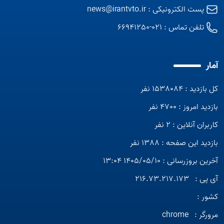
پست الکترونیکی :
news@irantvto.ir
تلفن تماس :
021-66941250
آمار
کل بازدید : 1538084 نفر
بازدید امروز : 4700 نفر
کاربران آنلاین : 2 نفر
بازدید این صفحه : 1388 نفر
آخرین بروزرسانی : 1405/05/10 13:04
آی پی :
216.73.217.173
کشور :
مرورگر :
chrome