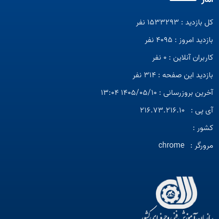
کل بازدید : 1533293 نفر
بازدید امروز : 4095 نفر
کاربران آنلاین : 0 نفر
بازدید این صفحه : 314 نفر
آخرین بروزرسانی : 1405/05/10 13:04
آی پی :
216.73.216.10
کشور :
مرورگر :
chrome