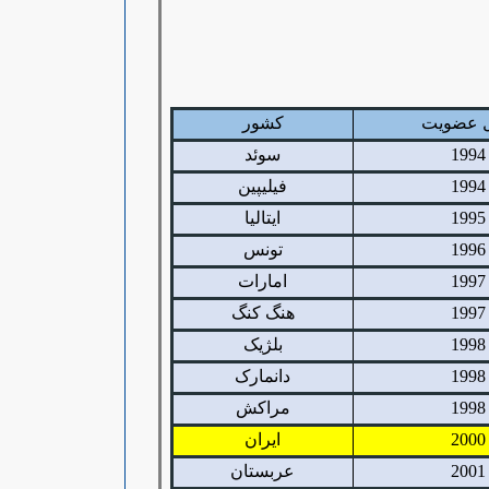
 عضویت
کشور
1994
سوئد
1994
فیلیپین
1995
ایتالیا
1996
تونس
1997
امارات
1997
هنگ کنگ
1998
بلژیک
1998
دانمارک
1998
مراکش
2000
ایران
2001
عربستان