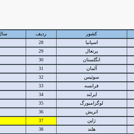
کشور
ردیف
سال
اسپانیا
28
پرتغال
29
انگلستان
30
آلمان
31
سوئیس
32
فرانسه
33
ایرلند
34
لوگزامبورگ
35
اتریش
36
ژاپن
37
هلند
38