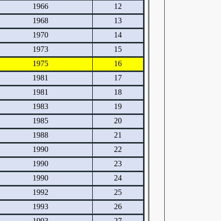
1966
12
1968
13
1970
14
1973
15
1975
16
1981
17
1981
18
1983
19
1985
20
1988
21
1990
22
1990
23
1990
24
1992
25
1993
26
1993
27