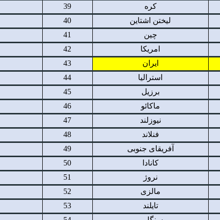
کره
39
لیختن اشتاین
40
چین
41
امریکا
42
ایران
43
استرالیا
44
برزیل
45
ماکائو
46
نیوزلند
47
فنلاند
48
آفریقای جنوبی
49
کانادا
50
نروژ
51
مالزی
52
تایلند
53
سنگاپور
54