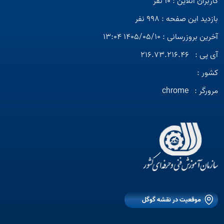
کاربران آنلاین : 10 نفر
بازدید این صفحه : 998 نفر
آخرین بروزرسانی : 1405/05/10 13:04
آی پی :
216.73.216.46
کشور :
مرورگر :
chrome
موقعیت در نقشه گوگل