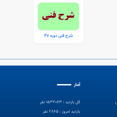
شرح فنی دوره 47
آمار
کل بازدید : 1532063 نفر
بازدید امروز : 2865 نفر