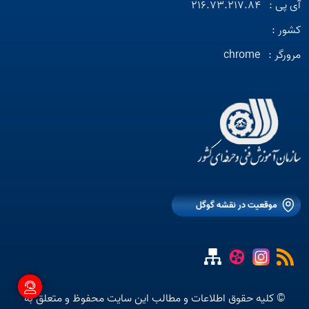
آی پی :
216.73.217.84
کشور :
مرورگر :
chrome
موقعیت در نقشه گوگل
© کلیه حقوق اطلاعات و مطالب این سایت محفوظ و متعلق به