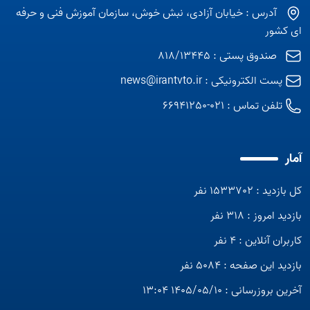
آدرس : خیابان آزادی، نبش خوش، سازمان آموزش فنی و حرفه
ای کشور
صندوق پستی : 818/13445
پست الکترونیکی :
news@irantvto.ir
تلفن تماس :
021-66941250
آمار
کل بازدید : 1533702 نفر
بازدید امروز : 318 نفر
کاربران آنلاین : 4 نفر
بازدید این صفحه : 5084 نفر
آخرین بروزرسانی : 1405/05/10 13:04