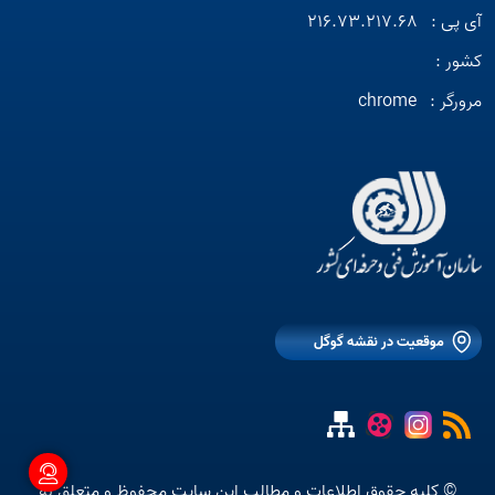
آی پی :
216.73.217.68
کشور :
مرورگر :
chrome
موقعیت در نقشه گوگل
© کلیه حقوق اطلاعات و مطالب این سایت محفوظ و متعلق به