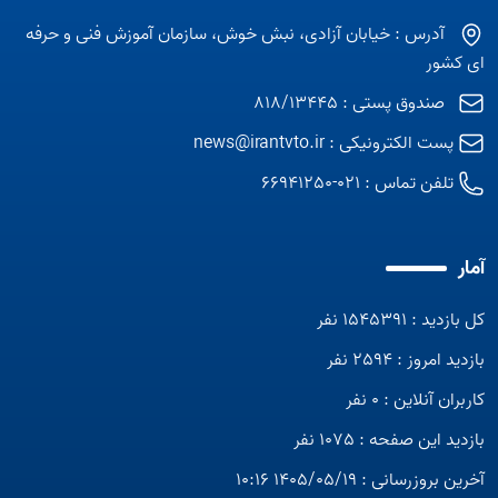
آدرس : خیابان آزادی، نبش خوش، سازمان آموزش فنی و حرفه
ای کشور
صندوق پستی : 818/13445
پست الکترونیکی :
news@irantvto.ir
تلفن تماس :
021-66941250
آمار
کل بازدید : 1545391 نفر
بازدید امروز : 2594 نفر
کاربران آنلاین : 0 نفر
بازدید این صفحه : 1075 نفر
آخرین بروزرسانی : 1405/05/19 10:16