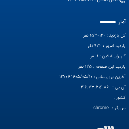
تلفن تماس :
021-66941250
آمار
کل بازدید : 1530120 نفر
بازدید امروز : 922 نفر
کاربران آنلاین : 1 نفر
بازدید این صفحه : 125 نفر
آخرین بروزرسانی : 1405/05/10 13:04
آی پی :
216.73.216.86
کشور :
مرورگر :
chrome