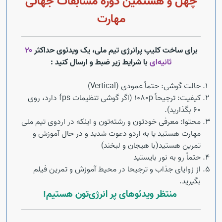
چهل و هشتمین دوره مسابقات جهانی
Open s
مهارت
Open s
برای ساخت کلیپ پرانرژی تیم ملی، یک ویدئوی حداکثر
۲۰
ثانیه‌ای
با شرایط زیر ضبط و ارسال کنید :
Open s
حالت گوشی: حتماً عمودی (Vertical)
Open s
کیفیت: ترجیحاً 1080p (اگر گوشی تنظیمات fps دارد، روی
۶۰ بگذارید).
محتوا: معرفی خودتون و رشته‌تون و اینکه در اردوی تیم ملی
مهارت هستید یا به اردو دعوت شدید و در حال آموزش و
تمرین هستید(با هیجان و لبخند)
حتماً رو به نور بایستید
از زوایای جذاب و ترجیحا در محیط آموزش و تمرین فیلم
بگیرید.
منتظر ویدئوهای پر انرژی‌تون هستیم!