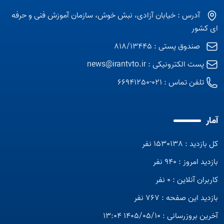
آدرس : خیابان آزادی، نبش خوش، سازمان آموزش فنی و حرفه
ای کشور
صندوق پستی : 818/13445
پست الکترونیکی :
news@irantvto.ir
تلفن تماس :
021-66941250
آمار
کل بازدید : 1530138 نفر
بازدید امروز : 940 نفر
کاربران آنلاین : 0 نفر
بازدید این صفحه : 767 نفر
آخرین بروزرسانی : 1405/05/10 13:04