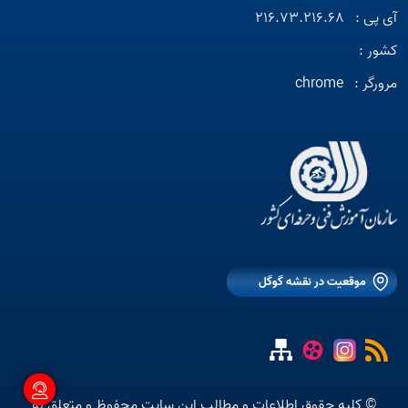
آی پی :
216.73.216.68
کشور :
مرورگر :
chrome
موقعیت در نقشه گوگل
© کلیه حقوق اطلاعات و مطالب این سایت محفوظ و متعلق به