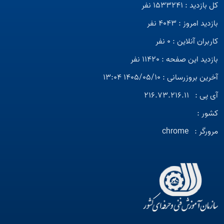
کل بازدید : 1533241 نفر
بازدید امروز : 4043 نفر
کاربران آنلاین : 0 نفر
بازدید این صفحه : 11420 نفر
آخرین بروزرسانی : 1405/05/10 13:04
آی پی :
216.73.216.11
کشور :
مرورگر :
chrome