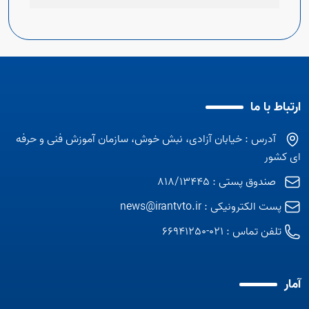
ارتباط با ما
آدرس : خیابان آزادی، نبش خوش، سازمان آموزش فنی و حرفه
ای کشور
صندوق پستی : 818/13445
پست الکترونیکی :
news@irantvto.ir
تلفن تماس :
021-66941250
آمار