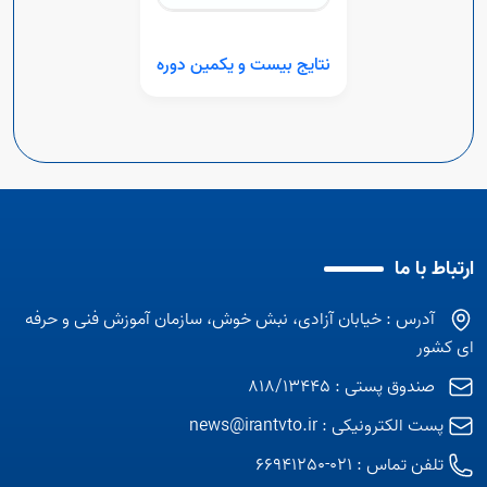
نتایج بیست و یکمین دوره
ارتباط با ما
آدرس : خیابان آزادی، نبش خوش، سازمان آموزش فنی و حرفه
ای کشور
صندوق پستی : 818/13445
پست الکترونیکی :
news@irantvto.ir
تلفن تماس :
021-66941250