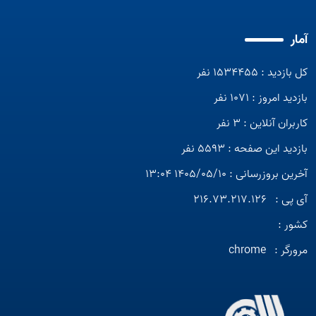
آمار
کل بازدید : 1534455 نفر
بازدید امروز : 1071 نفر
کاربران آنلاین : 3 نفر
بازدید این صفحه : 5593 نفر
آخرین بروزرسانی : 1405/05/10 13:04
آی پی :
216.73.217.126
کشور :
مرورگر :
chrome