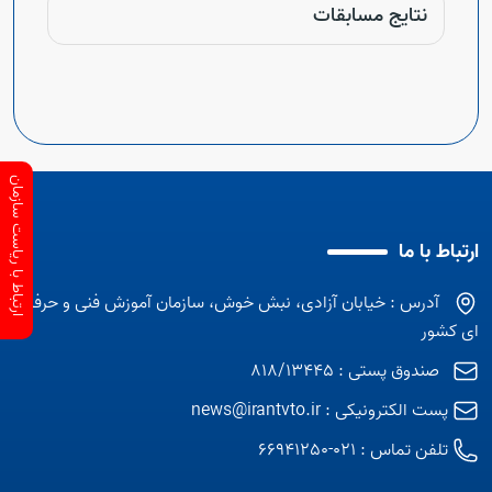
نتایج مسابقات
Open s
Open s
Open s
ارتباط با ریاست سازمان
Open s
ارتباط با ما
آدرس : خیابان آزادی، نبش خوش، سازمان آموزش فنی و حرفه
ای کشور
صندوق پستی : 818/13445
پست الکترونیکی :
news@irantvto.ir
تلفن تماس :
021-66941250