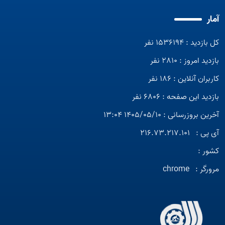
آمار
کل بازدید : 1536194 نفر
بازدید امروز : 2810 نفر
کاربران آنلاین : 186 نفر
بازدید این صفحه : 6806 نفر
آخرین بروزرسانی : 1405/05/10 13:04
آی پی :
216.73.217.101
کشور :
مرورگر :
chrome