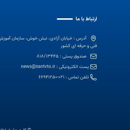
ارتباط با ما
آدرس : خیابان آزادی، نبش خوش، سازمان آموزش
فنی و حرفه ای کشور
صندوق پستی : 818/13445
پست الکترونیکی :
news@irantvto.ir
تلفن تماس :
021-66941250