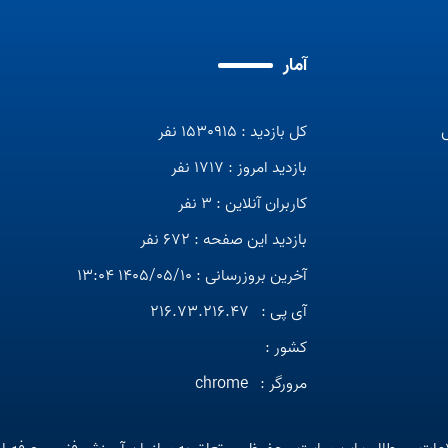
آمار
کل بازدید : 1530915 نفر
بازدید امروز : 1717 نفر
کاربران آنلاین : 3 نفر
بازدید این صفحه : 672 نفر
آخرین بروزرسانی : 1405/05/10 13:04
آی پی :
216.73.216.47
کشور :
مرورگر :
chrome